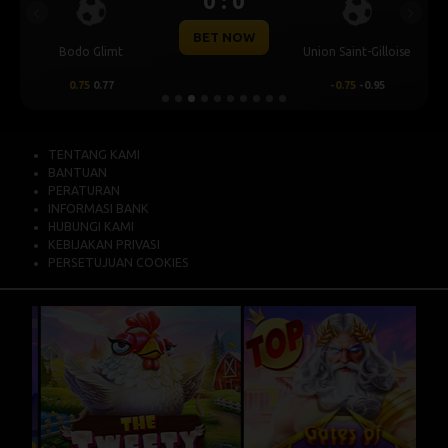
0 : 0
Previous
Next
BET NOW
Bodo Glimt
Union Saint-Gilloise
0.75
0.77
-0.75
-0.95
TENTANG KAMI
BANTUAN
PERATURAN
INFORMASI BANK
HUBUNGI KAMI
KEBIJAKAN PRIVASI
PERSETUJUAN COOKIES