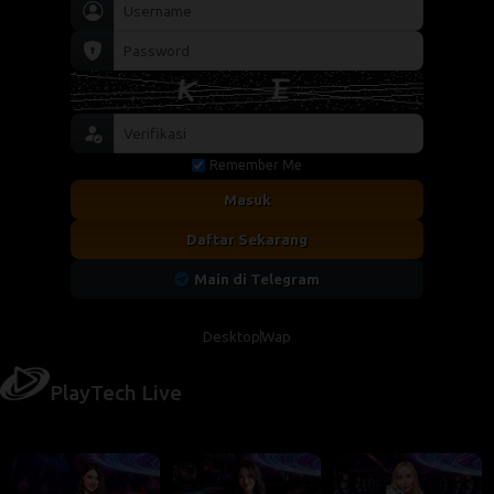
Remember Me
Masuk
Daftar Sekarang
Main di Telegram
Desktop
Wap
PlayTech Live