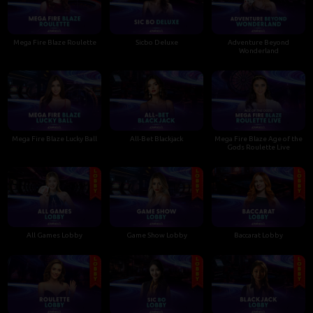
Mega Fire Blaze Roulette
Sicbo Deluxe
Adventure Beyond
Wonderland
Mega Fire Blaze Lucky Ball
All-Bet Blackjack
Mega Fire Blaze Age of the
Gods Roulette Live
All Games Lobby
Game Show Lobby
Baccarat Lobby