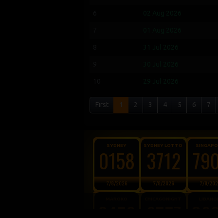
6
02 Aug 2026
7
01 Aug 2026
8
31 Jul 2026
9
30 Jul 2026
10
29 Jul 2026
First
1
2
3
4
5
6
7
SYDNEY
SYDNEY LOTTO
SINGAP
0158
3712
79
7/8/2026
7/8/2026
7/8/20
MAROKO
CHICAGONIGHT
LIBAN
6450
2557
32