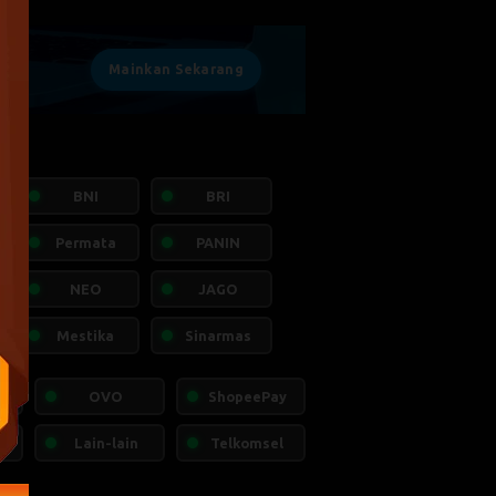
Mainkan Sekarang
BNI
BRI
Permata
PANIN
NEO
JAGO
Mestika
Sinarmas
OVO
ShopeePay
Lain-lain
Telkomsel