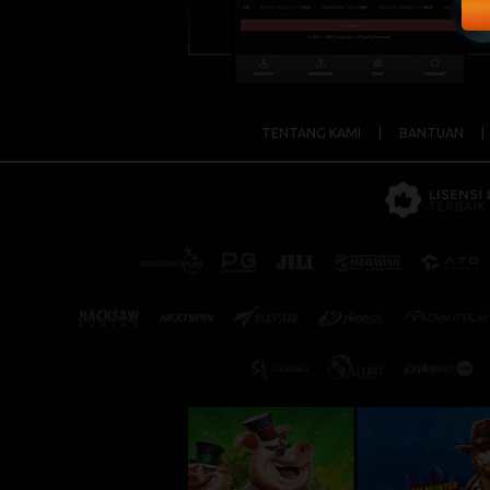
TENTANG KAMI
|
BANTUAN
|