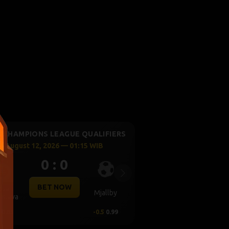
/8/2026
7/8/2026
7/8/2026
TO WUHAN
MALAYSIA
QATAR
989
7218
3158
/8/2026
7/8/2026
7/8/2026
OTBALL F24 ELITE CLUB FRIENDLY
August 8, 2026 — 06:15 WIB
0 : 1
Next
BET NOW
ttenham
e-Atletico
tspur
Madrid
0
0.63
0.00
-0.95