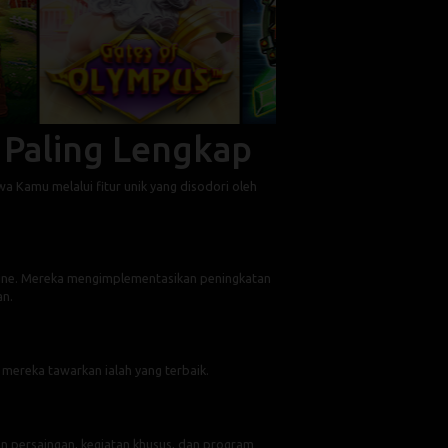
 Paling Lengkap
a Kamu melalui fitur unik yang disodori oleh
line. Mereka mengimplementasikan peningkatan
an.
 mereka tawarkan ialah yang terbaik.
n persaingan, kegiatan khusus, dan program