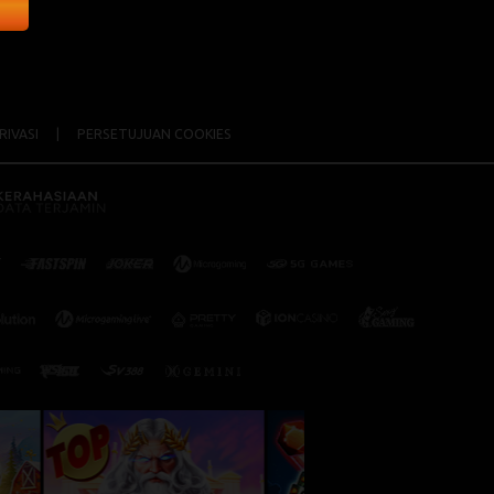
RIVASI
|
PERSETUJUAN COOKIES