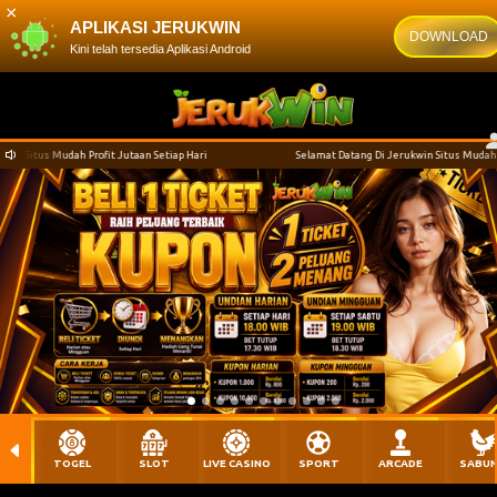
×
APLIKASI JERUKWIN
DOWNLOAD
Kini telah tersedia Aplikasi Android
tus Mudah Profit Jutaan Setiap Hari
Selamat Datang Di Jerukwin Situs Mudah Profit 
TOGEL
SLOT
LIVE CASINO
SPORT
ARCADE
SABU