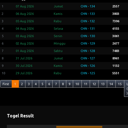
1
07 Aug 2026
Jumat
CHN - 134
2557
2
06 Aug 2026
Kamis
CHN - 133
3803
3
05 Aug 2026
Rabu
CHN - 132
7396
4
04 Aug 2026
Selasa
CHN - 131
6155
5
03 Aug 2026
Senin
CHN - 130
3061
6
02 Aug 2026
Minggu
CHN - 129
2677
7
01 Aug 2026
Sabtu
CHN - 128
7483
8
31 Jul 2026
Jumat
CHN - 127
8961
9
30 Jul 2026
Kamis
CHN - 126
1132
10
29 Jul 2026
Rabu
CHN - 125
5551
First
1
2
3
4
5
6
7
8
9
10
11
12
13
14
15
(
)
Togel Result