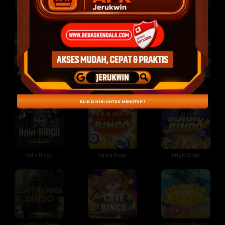
Crash Meteor
Chili Fiesta
Aviator 2 Sky Elite
Aviator
Steampunk Bingo 2
Steampunk Bingo
KLIK DISINI UNTUK MENUTUP!!
Odin Bingo
Maple Bingo
Magic Bingo
Lost Ruins Bingo
Cave Bingo
Caribbean Bingo