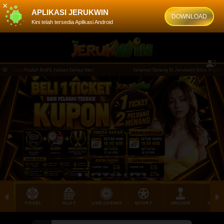
×
APLIKASI JERUKWIN
DOWNLOAD
Kini telah tersedia Aplikasi Android
rofit Jutaan Setiap Hari
Selamat Datang Di Jerukwin Situs Mudah Profit Jutaan Seti
TOGEL
SLOT
LIVE CASINO
SPORT
ARCADE
SABU