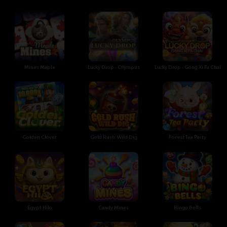
Mines Maple
Lucky Drop - Olympus
Lucky Drop - Gong Xi Fa Chai
Golden Clover
Gold Rush: Wild Dig
Forest Tea Party
Egypt Hilo
Candy Mines
Bingo Bells