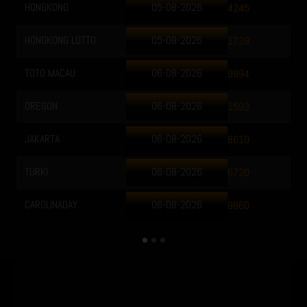
JEPANG
05-08-2026
1581
KAMBOJA
05-08-2026
0483
TAIWAN
05-08-2026
6960
YORDANIA
05-08-2026
0818
CHICAGODAY
05-08-2026
8646
TASMANIA 06
06-08-2026
1733
TASMANIA 10
06-08-2026
2366