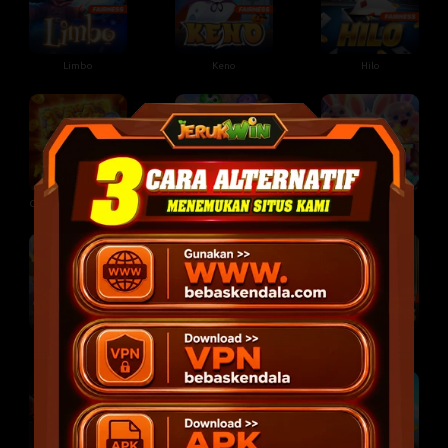
Limbo
Keno
Hilo
Golden Horse Riches
Gold Rush: Boomers
Egg Hunt Bingo
Dragon Tower
Dice
Diamonds