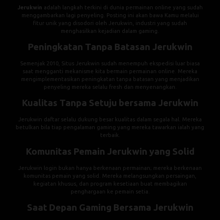
Jerukwin
adalah langkah terkini di dunia permainan online yang sudah
menggambarkan lagi penyeling. Posting ini akan bawa Kamu melalui
fitur unik yang disodori oleh Jerukwin, industri yang sudah
menghasilkan kejadian dalam gaming.
Peningkatan Tanpa Batasan Jerukwin
Semenjak 2010, Situs Jerukwin sudah menempuh ekspedisi luar biasa
saat mengganti mekanisme kita bermain permainan online. Mereka
mengimplementasikan peningkatan tanpa batasan yang menjadikan
penyeling mereka selalu fresh dan menyenangkan.
Kualitas Tanpa Setuju bersama Jerukwin
Jerukwin daftar selalu dukung besar kualitas dalam segala hal. Mereka
betulkan bila tiap pengalaman gaming yang mereka tawarkan ialah yang
terbaik.
Komunitas Pemain Jerukwin yang Solid
Jerukwin login bukan hanya berkenaan permainan; mereka berkenaan
komunitas pemain yang solid. Mereka melangsungkan persaingan,
kegiatan khusus, dan program kesetiaan buat membagikan
penghargaan ke pemain setia.
Saat Depan Gaming Bersama Jerukwin