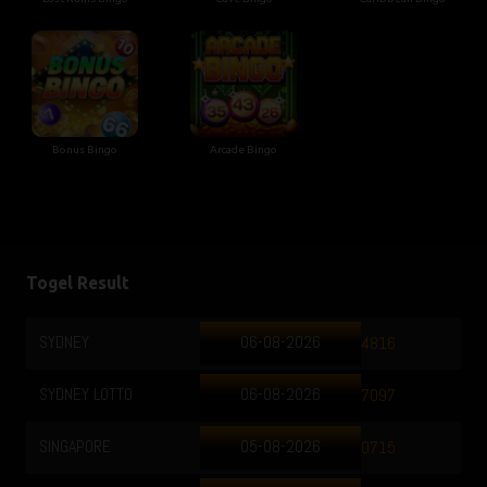
Bonus Bingo
Arcade Bingo
Togel Result
MAROKO
06-08-2026
3495
CHICAGONIGHT
06-08-2026
3803
LIBANON
06-08-2026
9557